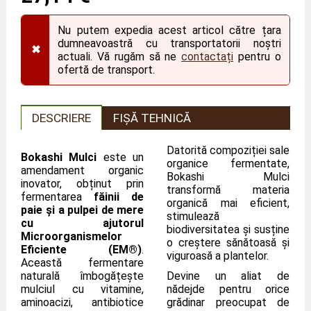
Nu putem expedia acest articol către țara
dumneavoastră cu transportatorii noștri
✖
actuali. Vă rugăm să ne
contactați
pentru o
ofertă de transport.
DESCRIERE
FIȘĂ TEHNICĂ
Datorită compoziției sale
Bokashi Mulci
este un
organice fermentate,
amendament organic
Bokashi Mulci
inovator, obținut prin
transformă materia
fermentarea
făinii de
organică mai eficient,
paie și a pulpei de mere
stimulează
cu ajutorul
biodiversitatea și susține
Microorganismelor
o creștere sănătoasă și
Eficiente (EM®)
.
viguroasă a plantelor.
Această fermentare
naturală îmbogățește
Devine un aliat de
mulciul cu vitamine,
nădejde pentru orice
aminoacizi, antibiotice
grădinar preocupat de