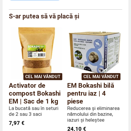
S-ar putea să vă placă și
Marcă
Agriton
Referință
AG/PAIB/25
MĂrime
Sac de 25 kg
Greutate
25,0 kilograme
CEL MAI VÂNDUT
CEL MAI VÂNDUT
Activator de
EM Bokashi bilă
compost Bokashi
pentru iaz | 4
EM | Sac de 1 kg
piese
La bucată sau în seturi
Reducerea și eliminarea
de 2 sau 3 saci
nămolului din bazine,
iazuri și heleștee
7,97 €
24,10 €