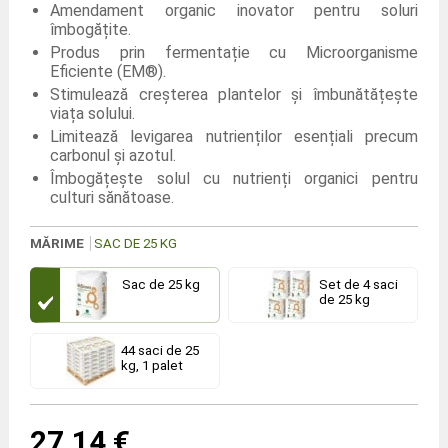
Amendament organic inovator pentru soluri
îmbogățite.
Produs prin fermentație cu Microorganisme
Eficiente (EM®).
Stimulează creșterea plantelor și îmbunătățește
viața solului.
Limitează levigarea nutrienților esențiali precum
carbonul și azotul.
Îmbogățește solul cu nutrienți organici pentru
culturi sănătoase.
MĂRIME
SAC DE 25 KG
Sac de 25 kg
Set de 4 saci
de 25 kg
44 saci de 25
kg, 1 palet
27,14 €