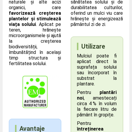
naturale și alte acizi
sănătatea solului și de
organici, care
durabilitatea culturilor,
favorizează creșterea
oferind un mulci viu care
plantelor și stimulează
hrănește și energizează
viața solului
. Aplicat pe
pământul zi de zi.
teren, hrănește
microorganismele și ajută
la creșterea
Utilizare
biodiversității,
îmbunătățind în același
Mulciul poate fi
timp structura și
aplicat direct la
fertilitatea solului.
suprafața solului
sau încorporat în
substrat la
plantare.
Pentru
plantări
noi
, amestecați
circa 4 % în volum
la fiecare litru de
pământ în gropițe.
Pentru
Avantaje
întreținerea