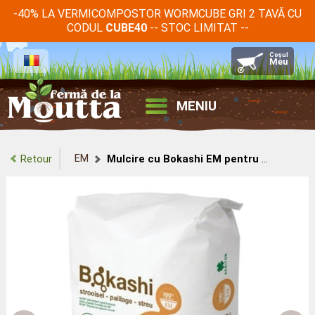
-40% LA VERMICOMPOSTOR WORMCUBE GRI 2 TAVĂ CU
CODUL
-- STOC LIMITAT --
CUBE40
MENIU
EM
Retour
Mulcire cu Bokashi EM pentru sol