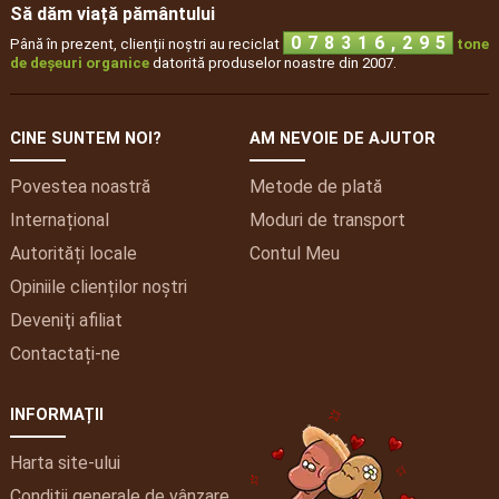
Să dăm viață pământului
,
0
7
8
3
1
6
2
9
5
Până în prezent, clienții noștri au reciclat
tone
de deșeuri organice
datorită produselor noastre din 2007.
CINE SUNTEM NOI?
AM NEVOIE DE AJUTOR
Povestea noastră
Metode de plată
Internațional
Moduri de transport
Autorități locale
Contul
Meu
Opiniile clienților noștri
Deveniţi afiliat
Contactați-ne
INFORMAȚII
Harta site-ului
Condiții generale de vânzare