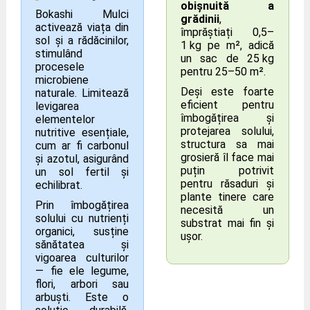
obișnuită a
Bokashi Mulci
grădinii
,
activează viața din
împrăștiați 0,5–
sol și a rădăcinilor,
1 kg pe m², adică
stimulând
un sac de 25 kg
procesele
pentru 25–50 m².
microbiene
Deși este foarte
naturale. Limitează
eficient pentru
levigarea
îmbogățirea și
elementelor
protejarea solului,
nutritive esențiale,
structura sa mai
cum ar fi carbonul
grosieră îl face mai
și azotul, asigurând
puțin potrivit
un sol fertil și
pentru răsaduri și
echilibrat.
plante tinere care
Prin îmbogățirea
necesită un
solului cu nutrienți
substrat mai fin și
organici, susține
ușor.
sănătatea și
vigoarea culturilor
— fie ele legume,
flori, arbori sau
arbuști. Este o