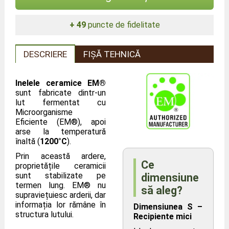
+ 49
puncte de fidelitate
DESCRIERE
FIȘĂ TEHNICĂ
Inelele ceramice EM®
sunt fabricate dintr-un
lut fermentat cu
Microorganisme
Eficiente (EM®), apoi
arse la temperatură
înaltă (
1200°C
).
Prin această ardere,
Ce
proprietățile ceramicii
sunt stabilizate pe
dimensiune
termen lung. EM® nu
să aleg?
supraviețuiesc arderii, dar
informația lor rămâne în
Dimensiunea S –
structura lutului.
Recipiente mici