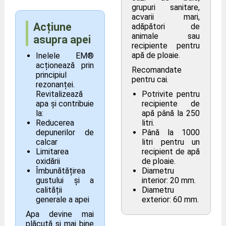
grupuri sanitare,
acvarii mari,
Acțiune
adăpători de
animale sau
asupra apei
recipiente pentru
apă de ploaie.
Inelele EM®
acționează prin
Recomandate
principiul
pentru cai.
rezonanței.
Revitalizează
Potrivite pentru
apa și contribuie
recipiente de
la:
apă până la 250
Reducerea
litri.
depunerilor de
Până la 1000
calcar
litri pentru un
Limitarea
recipient de apă
oxidării
de ploaie.
Îmbunătățirea
Diametru
gustului și a
interior: 20 mm.
calității
Diametru
generale a apei
exterior: 60 mm.
Apa devine mai
plăcută și mai bine