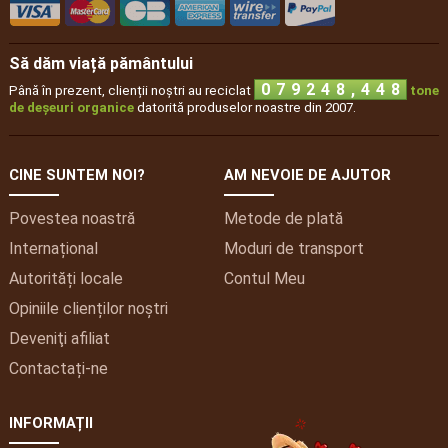
Să dăm viață pământului
8
2
,
0
7
9
2
4
8
4
Până în prezent, clienții noștri au reciclat
tone
de deșeuri organice
datorită produselor noastre din 2007.
CINE SUNTEM NOI?
AM NEVOIE DE AJUTOR
Povestea noastră
Metode de plată
Internațional
Moduri de transport
Autorități locale
Contul
Meu
Opiniile clienților noștri
Deveniţi afiliat
Contactați-ne
INFORMAȚII