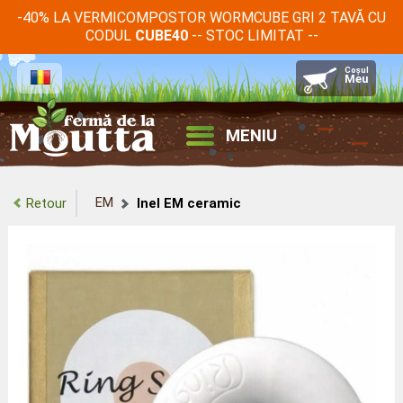
-40% LA VERMICOMPOSTOR WORMCUBE GRI 2 TAVĂ CU
CODUL
-- STOC LIMITAT --
CUBE40
MENIU
EM
Retour
Inel EM ceramic