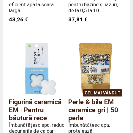
eficient apa la scară
pentru bazine și iazuri,
largă
de la 0,5 la 10 L
43,26 €
37,81 €
CEL MAI VÂNDUT
Figurină ceramică
Perle & bile EM
EM | Pentru
ceramice gri | 50
băutură rece
perle
Îmbunătățesc apa, reduc
Îmbunătățesc apa,
depunerile de calcar,
protejează