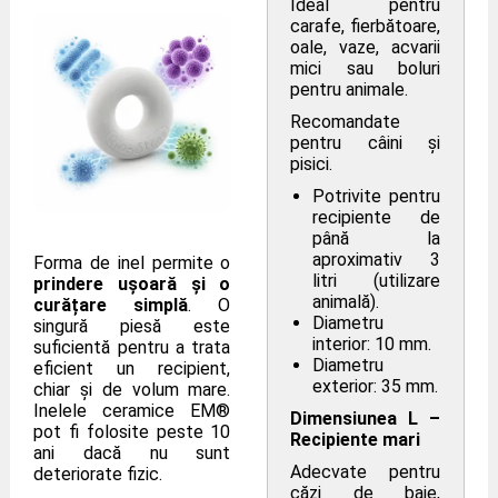
Ideal pentru
carafe, fierbătoare,
oale, vaze, acvarii
mici sau boluri
pentru animale.
Recomandate
pentru câini și
pisici.
Potrivite pentru
recipiente de
până la
aproximativ 3
Forma de inel permite o
litri (utilizare
prindere ușoară și o
animală).
curățare simplă
. O
Diametru
singură piesă este
interior: 10 mm.
suficientă pentru a trata
Diametru
eficient un recipient,
exterior: 35 mm.
chiar și de volum mare.
Inelele ceramice EM®
Dimensiunea L –
pot fi folosite peste 10
Recipiente mari
ani dacă nu sunt
Adecvate pentru
deteriorate fizic.
căzi de baie,