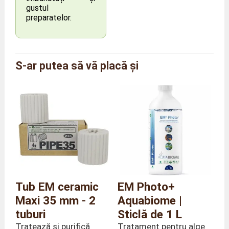
gustul
preparatelor.
Marcă
Agriton
S-ar putea să vă placă și
Referință
AG/RING/L
MĂrime
Mărime L
Dimensiuni (per
Lungime 4 x Adâncime 1 x
total)
înălțime 4 cm
Greutate
50 grame
Tub EM ceramic
EM Photo+
Maxi 35 mm - 2
Aquabiome |
tuburi
Sticlă de 1 L
Tratează și purifică
Tratament pentru alge