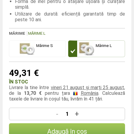
Formă de inel pentru o atașare ușoară și curățare
simplă.
Utilizare de durată: eficiență garantată timp de
peste 10 ani.
MĂRIME
MĂRIME L
Mărime S
Mărime L
49,31 €
ÎN STOC
Livrare la tine între
vineri 21 august și marți 25 august
,
de la
13,70 €
pentru țara
România
. Calculează
taxele de livrare în coșul tău, livrăm în 41 țări.
-
+
Adaugă în coș