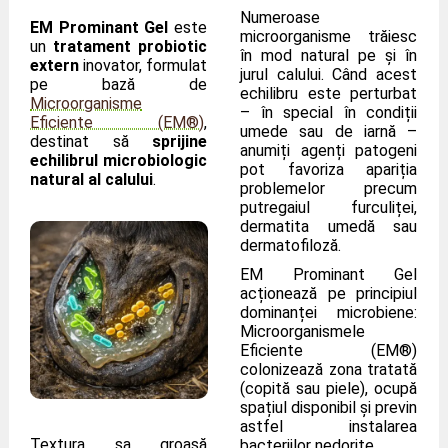
Numeroase
EM Prominant Gel
este
microorganisme trăiesc
un
tratament probiotic
în mod natural pe și în
extern
inovator, formulat
jurul calului. Când acest
pe bază de
echilibru este perturbat
Microorganisme
– în special în condiții
Eficiente (EM®)
,
umede sau de iarnă –
destinat să
sprijine
anumiți agenți patogeni
echilibrul microbiologic
pot favoriza apariția
natural al calului
.
problemelor precum
putregaiul furculiței,
dermatita umedă sau
dermatofiloză.
EM Prominant Gel
acționează pe principiul
dominanței microbiene:
Microorganismele
Eficiente (EM®)
colonizează zona tratată
(copită sau piele), ocupă
spațiul disponibil și previn
astfel instalarea
Textura sa groasă
bacteriilor nedorite.