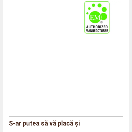
S-ar putea să vă placă și
Marcă
Agriton