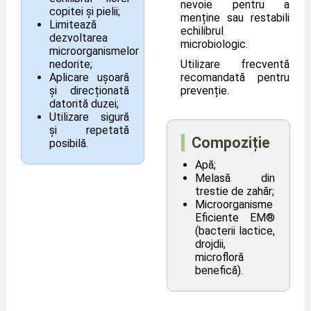
nevoie pentru a
copitei și pielii;
menține sau restabili
Limitează
echilibrul
dezvoltarea
microbiologic.
microorganismelor
nedorite;
Utilizare frecventă
Aplicare ușoară
recomandată pentru
și direcționată
prevenție.
datorită duzei;
Utilizare sigură
și repetată
Compoziție
posibilă.
Apă;
Melasă din
trestie de zahăr;
Microorganisme
Eficiente EM®
(bacterii lactice,
drojdii,
microfloră
benefică).