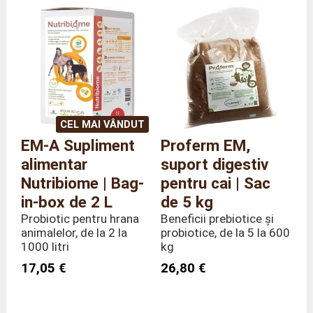
Referință
AG/PRGEL
Greutate
230 grame
CEL MAI VÂNDUT
EM-A Supliment
Proferm EM,
alimentar
suport digestiv
Nutribiome | Bag-
pentru cai | Sac
in-box de 2 L
de 5 kg
Probiotic pentru hrana
Beneficii prebiotice și
animalelor, de la 2 la
probiotice, de la 5 la 600
1000 litri
kg
17,05 €
26,80 €