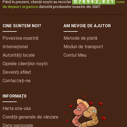
,
5
6
0
7
8
9
4
2
8
Până în prezent, clienții noștri au reciclat
tone
de deșeuri organice
datorită produselor noastre din 2007.
CINE SUNTEM NOI?
AM NEVOIE DE AJUTOR
Povestea noastră
Metode de plată
Internațional
Moduri de transport
Autorități locale
Contul
Meu
Opiniile clienților noștri
Deveniţi afiliat
Contactați-ne
INFORMAȚII
Harta site-ului
Condiții generale de vânzare
Date personale