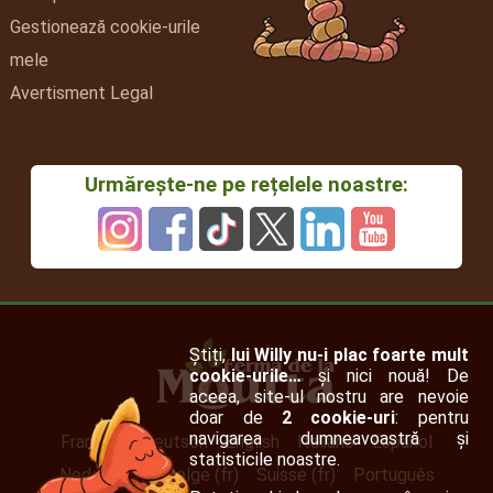
Gestionează cookie-urile
mele
Avertisment Legal
Urmărește-ne pe rețelele noastre:
Știți,
lui Willy nu-i plac foarte mult
cookie-urile…
și nici nouă! De
aceea, site-ul nostru are nevoie
doar de
2 cookie-uri
: pentru
navigarea dumneavoastră și
Français
Deutsch
English
Italiano
Español
statisticile noastre.
Nederlands
Belge (fr)
Suisse (fr)
Português