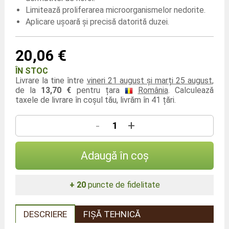
Limitează proliferarea microorganismelor nedorite.
Aplicare ușoară și precisă datorită duzei.
20,06 €
ÎN STOC
Livrare la tine între
vineri 21 august și marți 25 august
,
de la
13,70 €
pentru țara
România
. Calculează
taxele de livrare în coșul tău, livrăm în 41 țări.
-
+
Adaugă în coș
+ 20
puncte de fidelitate
DESCRIERE
FIȘĂ TEHNICĂ