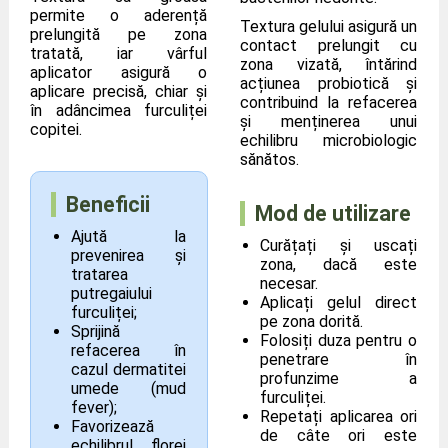
permite o aderență
Textura gelului asigură un
prelungită pe zona
contact prelungit cu
tratată, iar vârful
zona vizată, întărind
aplicator asigură o
acțiunea probiotică și
aplicare precisă, chiar și
contribuind la refacerea
în adâncimea furculiței
și menținerea unui
copitei.
echilibru microbiologic
sănătos.
Beneficii
Mod de utilizare
Ajută la
Curățați și uscați
prevenirea și
zona, dacă este
tratarea
necesar.
putregaiului
Aplicați gelul direct
furculiței;
pe zona dorită.
Sprijină
Folosiți duza pentru o
refacerea în
penetrare în
cazul dermatitei
profunzime a
umede (mud
furculiței.
fever);
Repetați aplicarea ori
Favorizează
de câte ori este
echilibrul florei