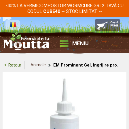
-40% LA VERMICOMPOSTOR WORMCUBE GRI 2 TAVĂ CU
CODUL
-- STOC LIMITAT --
CUBE40
MENIU
Animale
Retour
EM Prominant Gel, îngrijire probiotică pentru cai