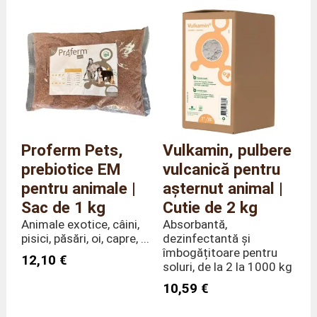
Proferm Pets,
Vulkamin, pulbere
prebiotice EM
vulcanică pentru
pentru animale |
așternut animal |
Sac de 1 kg
Cutie de 2 kg
Animale exotice, câini,
Absorbantă,
pisici, păsări, oi, capre, ...
dezinfectantă și
îmbogățitoare pentru
12,10 €
soluri, de la 2 la 1000 kg
10,59 €